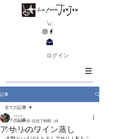
ログイン
記事
全ての記事
joujou
全ての記事
2019年8月7日
読了時間: 2分
アサリのワイン蒸し
ソース、ディップ
大野といえばもちろんアサリ！私もこ