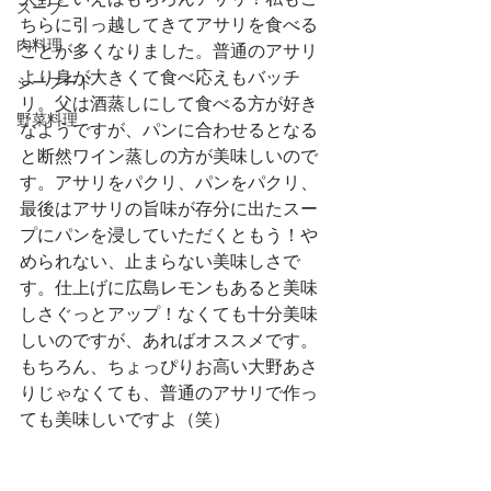
スープ
ちらに引っ越してきてアサリを食べる
肉料理
ことが多くなりました。普通のアサリ
より身が大きくて食べ応えもバッチ
シーフード
リ。父は酒蒸しにして食べる方が好き
野菜料理
なようですが、パンに合わせるとなる
と断然ワイン蒸しの方が美味しいので
す。アサリをパクリ、パンをパクリ、
最後はアサリの旨味が存分に出たスー
プにパンを浸していただくともう！や
められない、止まらない美味しさで
す。仕上げに広島レモンもあると美味
しさぐっとアップ！なくても十分美味
しいのですが、あればオススメです。
もちろん、ちょっぴりお高い大野あさ
りじゃなくても、普通のアサリで作っ
ても美味しいですよ（笑）